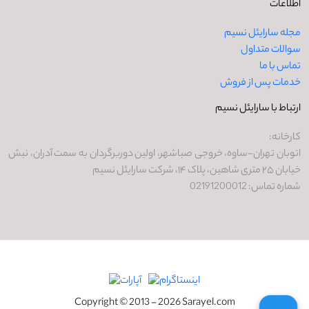
اطلاعات
مجله سارایئل نسیم
سوالات متداول
تماس با ما
خدمات پس از فروش
ارتباط با سارایئل نسیم
کارخانه:
اتوبان تهران-ساوه، خروجی صباشهر، اولین دوربرگردان به سمت آدران، نبش
خیابان ۲۵ متری شاهین، پلاک ۱۴، شرکت سارایئل نسیم
شماره تماس: 02191200012
Copyright © 2013 - 2026 Sarayel.com