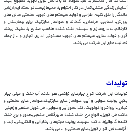
است که ما را منحصر به فرد نموده. ما با دانش نوین تهویه مطبوع جهت
آسایش زندگی مشتریانمان در کنار احترام به محیط زیست توانسته ایم ارزشی
ماندگار را خلق کنیم. طراحی و تولید سیستم های تهویه صنعتی سالن های
پرورش، نساجی، مرغداری، گلخانه و هواساز هایژنیک برای بیمارستان و
کارخانجات داروسازی و سیستم خنک کننده مناسب صنایع پلاستیک،ریخته
گری و فولاد سازی، سیستم های تهویه مسکونی، اداری، تجاری و... از جمله
فعالیت های این شرکت می باشد.
تولیدات
تولیدات این شرکت انواع چیلرهای تراکمی هواخنک، آب خنک و مینی چیلر،
پکیج یونیت هوایی و آبی، هواساز های هایژنیک،هواساز های صنعتی و
تجاری، ایرواشر و اکونوپک، کندانسور آبی و هوایی ، فن کویل سقفی و زمینی،
داکت فن کویل، انواع برج خنک کننده فایبرگلاس مکعبی،مدور و برج خنک
کننده گالوانیزه، داکت اسپلیت، یونیت هیترهای بخار،آبی و الکتریکی، زنت و
اگزاست فن، انواع کویل های صنعتی،و... می باشد.