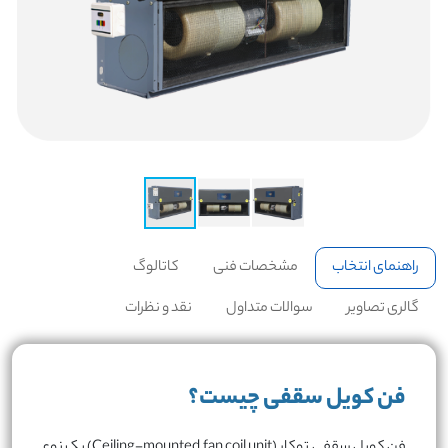
راهنمای انتخاب
مشخصات فنی
کاتالوگ
گالری تصاویر
سوالات متداول
نقد و نظرات
فن کویل سقفی چیست؟
فن کویل سقفی توکار (Ceiling-mounted fan coil unit) یک نوع